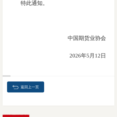
特此通知。
期
期
从业人
中国期货业协
会
居间人
2026年5月12日
纪律处
期货市
期货公
返回上一页
期货行
期货公