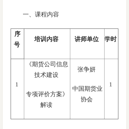
适
一、课程内容
郑
序
中
培训内容
讲师单位
学时
号
培训学
投资者
《期货公司信息
张争妍
技术建设
上市品
1
1
研究与
中国期货业
专项评价方案》
协会
科
解读
出
统