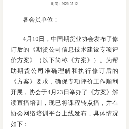
时间：2026-05-12
团体标
司
各会员单位：
投
诉
会员管
4月10日，
中国期货业协会
发布了修
受
资格管
订后的《期货公司信息技术建设专项评
理
价方案》（以下简称
《方案》
）
。为帮
风险管
渠
助期货公司准确理解
和执行修订后的
道
资产管
《方案》要求，确保专项评价工作顺利
开展，协会
于
4月23日举办了
《方案》
解
考试测
读直播培训，现已
将课程转点播，并
在
协会网络培训平台上线发布，具体情况
资
如下：
高