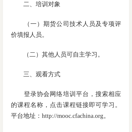
二
、培训对象
行业投
（一）
期货公司技术人员及
专项评
价填报人员
。
会员公
期货公
（二）其他人员可自主学习。
期
三、
观看
方式
期
期
登录协会
网络
培训平台，搜索相应
期
的课程名称，点击课程链接即可学习。
平台地址：
http://mooc.cfachina.org
。
期
期