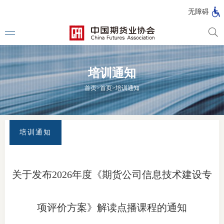
北
无障碍
京
市
期
风
资
货
险
产
培训通知
公
管
管
司
理
理
法律法
首页
>
首页
>
培训通知
公
公
司
司
行政法
司法解
培训通知
部门规
自律规
关于发布2026年度《期货公司信息技术建设专
期
国家标
货
项评价方案》解读点播课程的通知
行业标
公