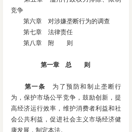
竞争
适
第六章 对涉嫌垄断行为的调查
郑
第七章 法律责任
中
第八章 附 则
培训学
投资者
第一章 总 则
上市品
第一条
为了预防和制止垄断行
研究与
为，保护市场公平竞争，鼓励创新，提
科
高经济运行效率，维护消费者利益和社
出
会公共利益，促进社会主义市场经济健
统
康发展，制定本法。