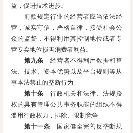
益，促进技术进步。
图片新
前款规定行业的经营者应当依法经
媒体看
营，诚实守信，严格自律，接受社会公
众的监督，不得利用其控制地位或者专
营专卖地位损害消费者利益。
协会介
第九条
经营者不得利用数据和算
协
法、技术、资本优势以及平台规则等从
协
事本法禁止的垄断行为。
收
第十条
行政机关和法律、法规授
权的具有管理公共事务职能的组织不得
协会治
滥用行政权力，排除、限制竞争。
组
第十一条
国家健全完善反垄断规
协