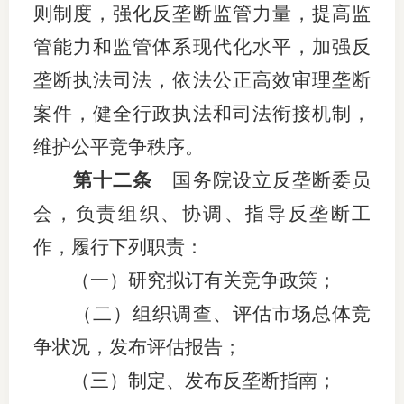
则制度，强化反垄断监管力量，提高监
专
管能力和监管体系现代化水平，加强反
垄断执法司法，依法公正高效审理垄断
协会公
案件，健全行政执法和司法衔接机制，
乡村振
维护公平竞争秩序。
联系我
第十二条
国务院设立反垄断委员
招聘信
会，负责组织、协调、指导反垄断工
协会采
作，履行下列职责：
（一）研究拟订有关竞争政策；
廉政举
（二）组织调查、评估市场总体竞
争状况，发布评估报告；
（三）制定、发布反垄断指南；