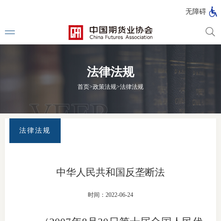
北
无障碍
京
市
期
风
资
货
险
产
法律法规
公
管
管
司
理
理
法律法
首页
>
政策法规
>
法律法规
公
公
司
司
行政法
司法解
法律法规
部门规
自律规
中华人民共和国反垄断法
期
国家标
时间：2022-06-24
货
行业标
公