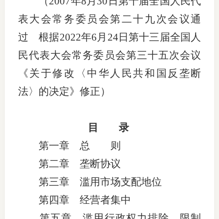
（
2007
年
8
月
30
日第十届全国人民代
团体标
司
表大会常务委员会第二十九次会议通
投
过 根据
2022
年
6
月
24
日第十三届全国人
诉
民代表大会常务委员会第三十五次会议
会员管
受
《关于修改〈中华人民共和国反垄断
资格管
理
法〉的决定》修正）
风险管
渠
道
资产管
目 录
第一章 总 则
第二章 垄断协议
考试测
第三章 滥用市场支配地位
资
第四章 经营者集中
高
第五章 滥用行政权力排除、限制