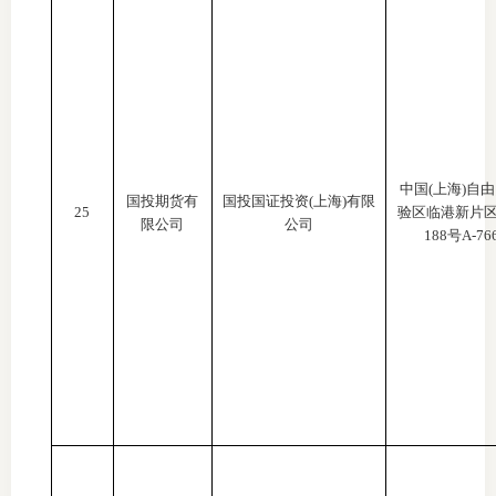
中国
(上海)自
国投期货有
国投国证投资
(上海)有限
25
验区临港新片
限公司
公司
188号A-76