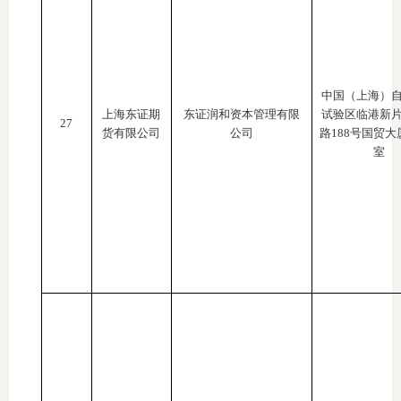
中国（上海）
上海东证期
东证润和资本管理有限
试验区临港新
27
货有限公司
公司
路
188号国贸大厦
室