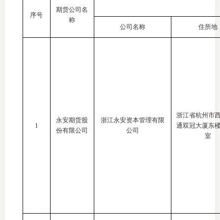
期货公司名
团体标
司
序号
称
公司名称
住所地
投
诉
会员管
受
资格管
理
风险管
渠
浙江省杭州市
永安期货股
浙江永安资本管理有限
道
资产管
1
通双冠大厦东
份有限公司
公司
室
考试测
资
高