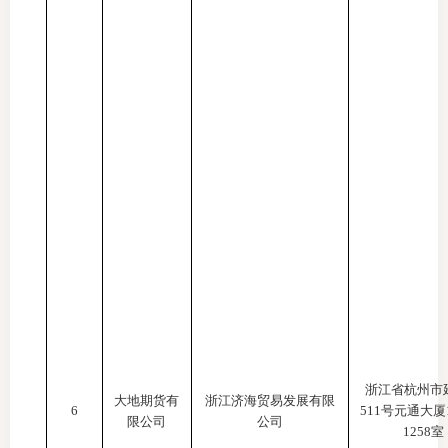
行业党
国际期
会员大
会员动
文化建
普法宣
境内外
会议交
浙江省杭州市
国际交
大地期货有
浙江济海贸易发展有限
6
511号元通大厦1
限公司
公司
1258室
行业要