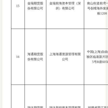
金瑞期货股
金瑞前海资本管理（深
南山街道前湾
15
份有限公司
圳）有限公司
号创维海外发
栋1208
中国
(上海)自
海通期货股
上海海通资源管理有限
16
验区临港新片
份有限公司
公司
5号B座605
瑞达期货股
瑞达新控资本管理有限
福建省晋江市