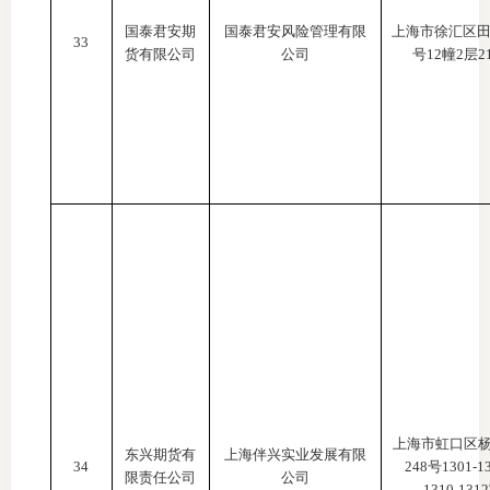
国泰君安期
国泰君安风险管理有限
上海市徐汇区
33
货有限公司
公司
号12幢2层2
上海市虹口区
东兴期货有
上海伴兴实业发展有限
34
248号1301-1
限责任公司
公司
1310-131