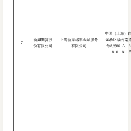
专
协会公
中国（上海）
乡村振
新湖期货股
上海新湖瑞丰金融服务
试验区杨高南
7
份有限公司
有限公司
号8层801A、8
联系我
810、811
招聘信
协会采
廉政举