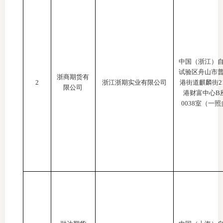
适
郑
中
中国（浙江）
试验区舟山市
浙商期货有
2
浙江浙期实业有限公司
港街道麒麟街
培训学
限公司
港财富中心B座
0038室（一
投资者
上市品
研究与
科
出
统