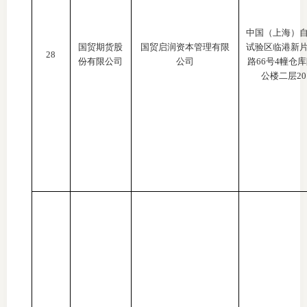
中国（上海）
国贸期货股
国贸启润资本管理有限
试验区临港新
28
份有限公司
公司
路
66号4幢仓
公楼二层20