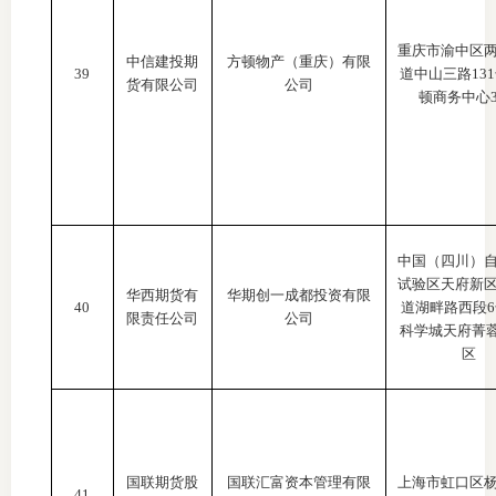
重庆市渝中区
中信建投期
方顿物产（重庆）有限
39
道中山三路
13
货有限公司
公司
顿商务中心3
中国（四川）
试验区天府新
华西期货有
华期创一成都投资有限
40
道湖畔路西段
限责任公司
公司
科学城天府菁
区
国联期货股
国联汇富资本管理有限
上海市虹口区
41