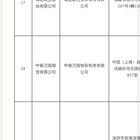
17
份有限公司
公司
267号3幢130
中国（上海）
申银万国期
申银万国智富投资有限
18
试验区华京路
货有限公司
公司
837室
深圳市前海深