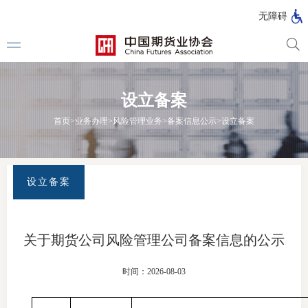
北
无障碍
京
市
期
风
资
货
险
产
设立备案
公
管
管
司
理
理
法律法
首页
>
业务办理
>
风险管理业务
>
备案信息公示
>
设立备案
公
公
司
司
行政法
司法解
设立备案
部门规
自律规
关于期货公司风险管理公司备案信息的公示
期
国家标
时间：2026-08-03
货
行业标
公