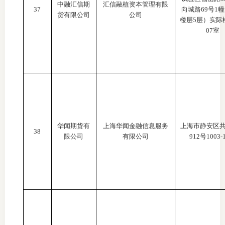
中融汇信期
汇信融植资本管理有限
37
向城路69号1
货有限公司
公司
楼层5层）实际
07室
华闻期货有
上海华闻金融信息服务
上海市静安区
38
限公司
有限公司
912号1003-