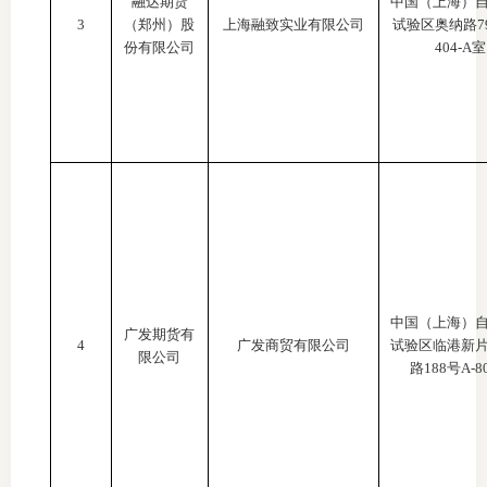
融达期货
中国（上海）
3
（郑州）股
上海融致实业有限公司
试验区奥纳路
行业投
份有限公司
404-A室
会员公
期货公
期
期
中国（上海）
期
广发期货有
4
广发商贸有限公司
试验区临港新
限公司
路
188号A-8
期
期
期