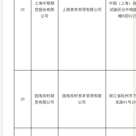
上海中期期
中国（上海）
29
货股份有限
上期资本管理有限公司
试验区台中南
公司
幢9层922
国海良时期
国海良时资本管理有限
浙江省杭州市
30
货有限公司
公司
东路
91号2