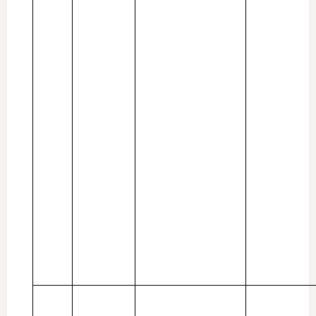
图片新
媒体看
协会介
协
协
收
协会治
组
协