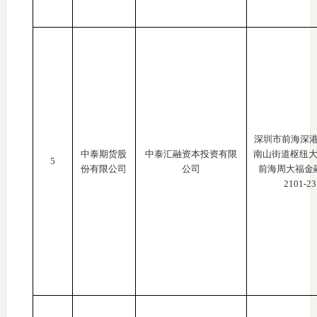
期
期
从业人
居间人
深圳市前海深
纪律处
中泰期货股
中泰汇融资本投资有限
南山街道枢纽
5
份有限公司
公司
前海周大福金
2101-23
期货市
期货公
期货行
期货公