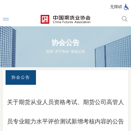
北
无障碍
京
市
期
风
资
货
险
产
协会公告
公
管
管
司
理
理
法律法
首页
>
关于协会
>
协会公告
公
公
司
司
行政法
司法解
协会公告
部门规
自律规
关于期货从业人员资格考试、期货公司高管人
期
国家标
货
员专业能力水平评价测试新增考核内容的公告
行业标
公