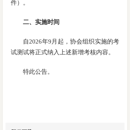
件）。
行业投
二、实施时间
会员公
自
2026年9月起，协会组织实施的考
期货公
试
测试将正式纳入上述新增考核内容。
期
特此公告。
期
期
期
期
期