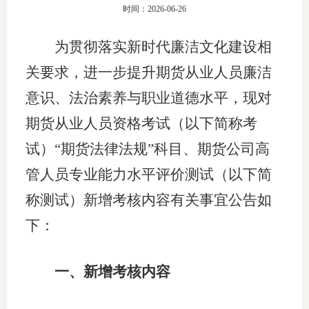
时间：2026-06-26
团体标
司
为贯彻落实新时代廉洁文化建设
相
投
关要求
，进一步
提升
期货从业人员廉洁
诉
会员管
意识
、
法治素养
与职业道德
水平
，
现对
受
资格管
理
期货从业人员资格考试（以下简称考
风险管
渠
试）
“期货法律法规”科目
、期货公司高
道
管人员专业能力水平评价测试（以下简
资产管
称测试）新增考核内容有关事宜公告如
下：
考试测
一、
新增考核内容
资
高