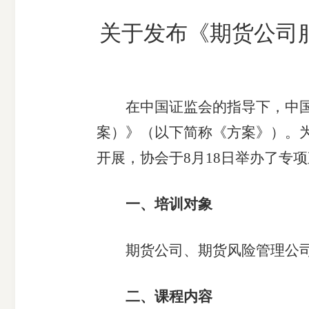
市
关于发布《期货公司
期
风
资
货
险
产
公
管
管
司
理
理
在中国证监会的指导下，中国期
公
公
案）》（以下简称《方案》）。
司
司
开展，协会于8月18日举办了专
一、培训对象
期货公司、期货风险管理公司负
二、课程内容