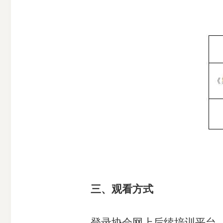
期
货
公
司
投
三、观看方式
诉
登录协会网上后续培训平台，搜