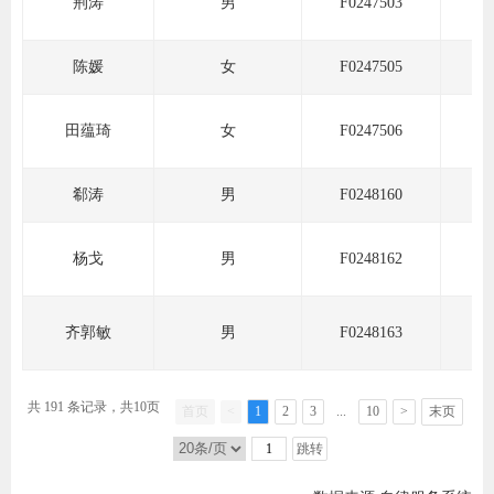
荆涛
男
F0247503
期
陈媛
女
F0247505
期
田蕴琦
女
F0247506
从业人
居间人
郗涛
男
F0248160
纪律处
杨戈
男
F0248162
期货市
齐郭敏
男
F0248163
期货公
期货行
共 191 条记录，共10页
首页
<
1
2
3
...
10
>
末页
期货公
跳转