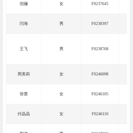
倪骊
女
F0237645
行业投
闫海
男
F0238397
会员公
王飞
男
F0238768
期货公
期
周美莉
女
F0246098
期
期
张蕾
女
F0246105
期
付晶晶
女
F0246110
期
期