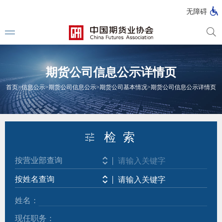
北
无障碍
京
市
期
风
资
货
险
产
期货公司信息公示详情页
公
管
管
司
理
理
法律法
首页
>
信息公示
>
期货公司信息公示
>
期货公司基本情况
>
期货公司信息公示详情页
公
公
司
司
行政法
司法解
检 索
部门规
按营业部查询
自律规
按姓名查询
国家标
姓名：
行业标
现任职务：