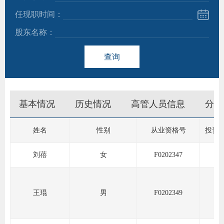
任现职时间：
团体标
股东名称：
查询
会员管
期
资格管
货
基本情况
历史情况
高管人员信息
分支
风险管
公
司
资产管
姓名
性别
从业资格号
投资
投
刘蓓
女
F0202347
诉
考试测
受
王琨
男
F0202349
资
理
渠
高