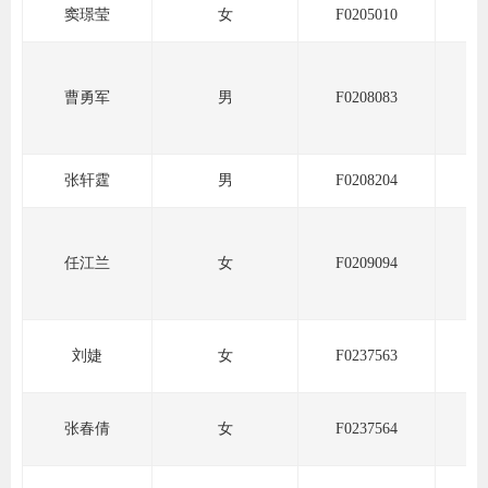
窦璟莹
女
F0205010
道
适
郑
曹勇军
男
F0208083
中
张轩霆
男
F0208204
培训学
投资者
任江兰
女
F0209094
上市品
研究与
刘婕
女
F0237563
科
出
张春倩
女
F0237564
统