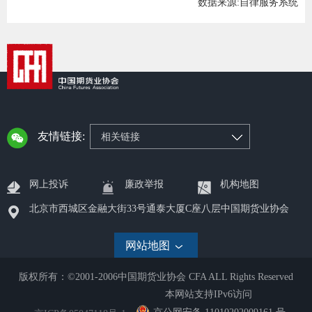
数据来源:自律服务系统
行业党
国际期
会员大
会员动
友情链接:
相关链接
文化建
普法宣
网上投诉
廉政举报
机构地图
北京市西城区金融大街33号通泰大厦C座八层中国期货业协会
境内外
网站地图
会议交
国际交
版权所有：©2001-2006中国期货业协会 CFA ALL Rights Reserved
本网站支持IPv6访问
行业要