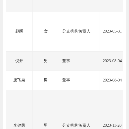
专
协会公
赵醒
女
分支机构负责人
2023-05-31
乡村振
联系我
倪开
男
董事
2023-08-04
招聘信
协会采
唐飞泉
男
董事
2023-08-04
廉政举
李健民
男
分支机构负责人
2023-11-20