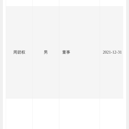
期
期
从业人
居间人
周碧权
男
董事
2021-12-31
纪律处
期货市
期货公
期货行
期货公