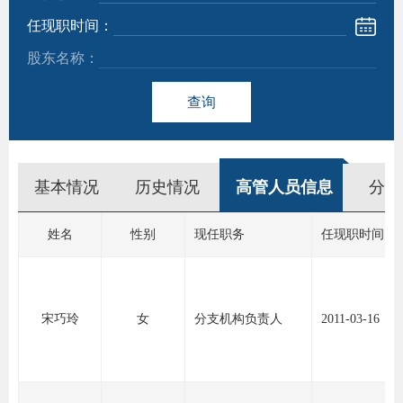
任现职时间：
团体标
股东名称：
查询
会员管
期
资格管
货
基本情况
历史情况
高管人员信息
分支
风险管
公
司
资产管
姓名
性别
现任职务
任现职时间
投
诉
考试测
宋巧玲
女
分支机构负责人
2011-03-16
受
资
理
渠
高