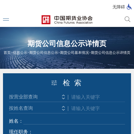
北
无障碍
京
市
期
风
资
货
险
产
期货公司信息公示详情页
公
管
管
司
理
理
法律法
首页
>
信息公示
>
期货公司信息公示
>
期货公司基本情况
>
期货公司信息公示详情页
公
公
司
司
行政法
司法解
检 索
部门规
按营业部查询
自律规
按姓名查询
国家标
姓名：
行业标
现任职务：