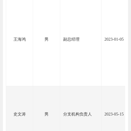
图片新
媒体看
王海鸿
男
副总经理
2023-01-05
协会介
协
协
收
协会治
史文涛
男
分支机构负责人
2023-05-15
组
协