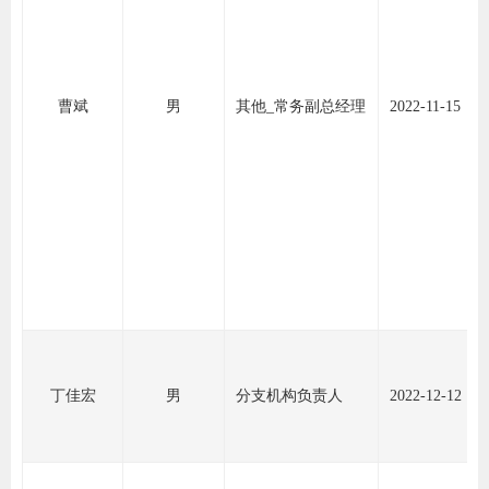
行业党
国际期
曹斌
男
其他_常务副总经理
2022-11-15
会员大
会员动
文化建
普法宣
境内外
会议交
丁佳宏
男
分支机构负责人
2022-12-12
国际交
行业要