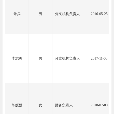
道
适
朱兵
男
分支机构负责人
2016-05-25
郑
中
培训学
投资者
李志勇
男
分支机构负责人
2017-11-06
上市品
研究与
科
出
陈媛媛
女
财务负责人
2018-07-09
统