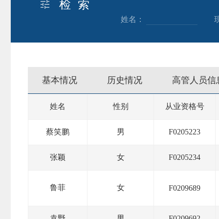
市
检 索
姓名：
期
风
资
货
险
产
公
管
管
司
理
理
基本情况
历史情况
高管人员信
公
公
司
司
姓名
性别
从业资格号
蔡笑鹏
男
F0205223
张颖
女
F0205234
鲁菲
女
F0209689
袁野
男
F0209692