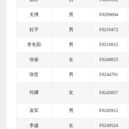
关博
男
F0209694
期
杜宇
男
F0210472
货
李冬阳
男
F0210912
公
张俊
女
F0240825
司
张哲
男
F0244701
投
何娜
女
F0245857
诉
袁军
男
F0245912
受
李越
女
F0249524
理