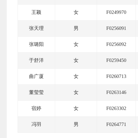
王颖
女
F0249970
渠
张天理
男
F0256091
道
张璐阳
女
F0256092
于舒洋
女
F0259450
曲广厦
女
F0260713
董莹莹
女
F0263146
宿婷
女
F0263302
冯羽
男
F0264771