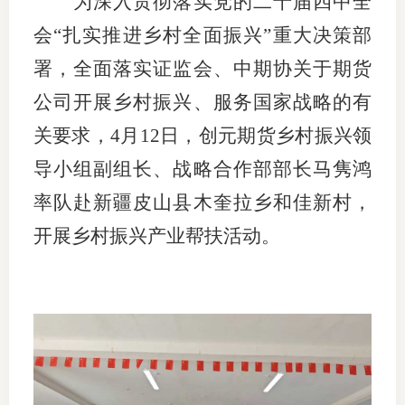
为深入贯彻落实党的二十届四中全
团体标
司
会“扎实推进乡村全面振兴”重大决策部
投
署，全面落实证监会、中期协关于期货
诉
公司开展乡村振兴、服务国家战略的有
会员管
受
关要求，4月12日，创元期货乡村振兴领
资格管
理
导小组副组长、战略合作部部长马隽鸿
风险管
渠
率队赴新疆皮山县木奎拉乡和佳新村，
道
资产管
开展乡村振兴产业帮扶活动。
考试测
资
高