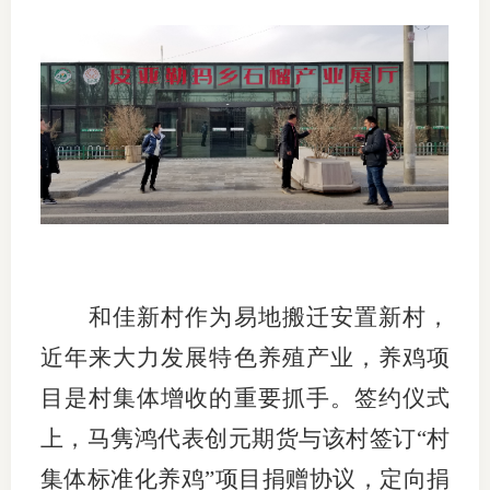
期
期
从业人
居间人
纪律处
期货市
和佳新村作为易地搬迁安置新村，
期货公
近年来大力发展特色养殖产业，养鸡项
期货行
目是村集体增收的重要抓手。签约仪式
期货公
上，马隽鸿代表创元期货与该村签订“村
集体标准化养鸡”项目捐赠协议，定向捐