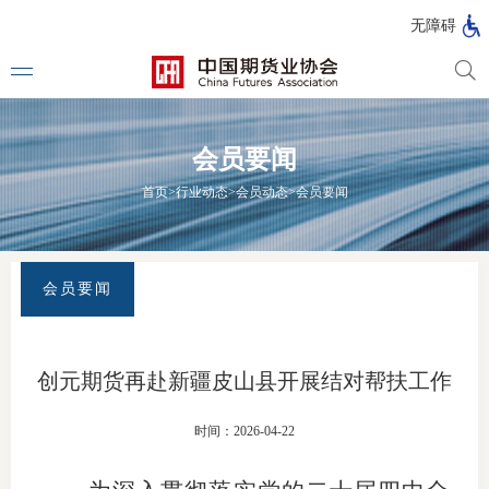
北
无障碍
京
市
期
风
资
货
险
产
会员要闻
公
管
管
司
理
理
法律法
首页
>
行业动态
>
会员动态
>
会员要闻
公
公
司
司
行政法
司法解
会员要闻
部门规
自律规
创元期货再赴新疆皮山县开展结对帮扶工作
期
国家标
时间：2026-04-22
货
行业标
公