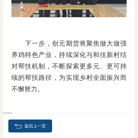
图片新
媒体看
下一步，创元期货将聚焦做大做强
养鸡特色产业，持续深化与和佳新村结
协会介
对帮扶机制，不断探索更多元、更可持
协
续的帮扶路径，为实现乡村全面振兴而
协
不懈努力。
收
协会治
组
返回上一页
协