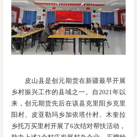
适
郑
中
培训学
投资者
上市品
皮山县是创元期货在新疆最早开展
乡村振兴工作的县域之一。自2021年以
研究与
来，创元期货先后在该县克里阳乡克里
科
阳村、皮亚勒玛乡加依塔什村、木奎拉
出
乡托万买里村开展了6次结对帮扶活动，
统