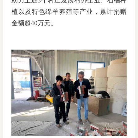
助力上述3个村庄发展村办企业、石榴种
植以及特色绵羊养殖等产业，累计捐赠
行业投
金额超40万元。
会员公
期货公
期
期
期
期
期
期