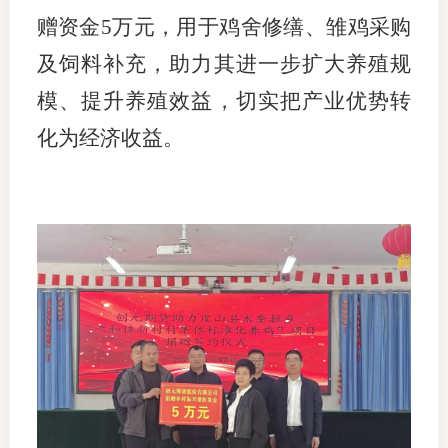
赠资金5万元，用于鸡舍修缮、雏鸡采购
行业党
及饲料补充，助力其进一步扩大养殖规
国际期
模、提升养殖效益，切实把产业优势转
会员大
化为经济收益。
会员动
文化建
普法宣
境内外
会议交
国际交
行业要