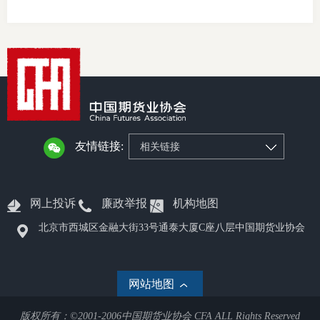
专
协会公
乡村振
联系我
友情链接:
相关链接
招聘信
协会采
网上投诉
廉政举报
机构地图
廉政举
北京市西城区金融大街33号通泰大厦C座八层中国期货业协会
网站地图
版权所有：©2001-2006中国期货业协会 CFA ALL Rights Reserved