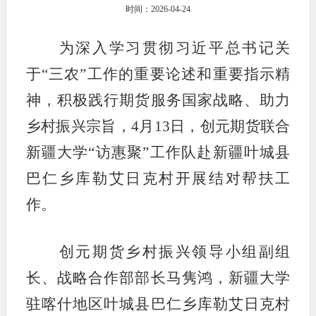
时间：2026-04-24
团体标
司
为深入学习贯彻习近平总书记关
投
于
“三农”工作的重要论述和重要指示精
诉
会员管
神，积极践行期货服务国家战略、助力
受
资格管
理
乡村振兴宗旨，4月13日，创元期货联合
风险管
渠
新疆大学“访惠聚”工作队赴新疆叶城县
道
巴仁乡库勒艾日克村开展结对帮扶工
资产管
作。
考试测
创元期货乡村振兴领导小组副组
长、战略合作部部长马隽鸿，新疆大学
资
驻喀什地区叶城县巴仁乡库勒艾日克村
高