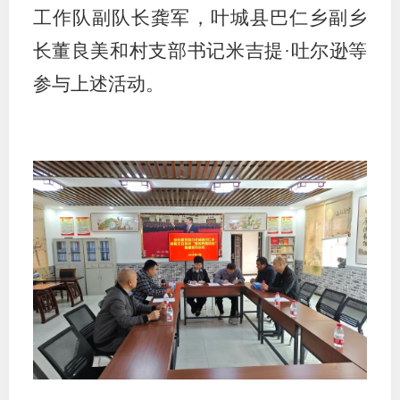
工作队副队长龚军，叶城县巴仁乡副乡
适
长董良美和村支部书记米吉提
·吐尔逊等
郑
参与上述活动。
中
培训学
投资者
上市品
研究与
科
出
统