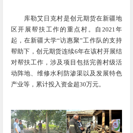
行业投
库勒艾日克村是创元期货在新疆地
区开展帮扶工作的重点村。自
2021年
会员公
起，在新疆大学“访惠聚”工作队的支持
期货公
帮助下，创元期货连续6年在该村开展结
对帮扶工作，涉及项目包括完善村级活
期
动阵地、维修水利防渗渠以及发展特色
期
产业等，累计投入资金超30万元。
期
期
期
期