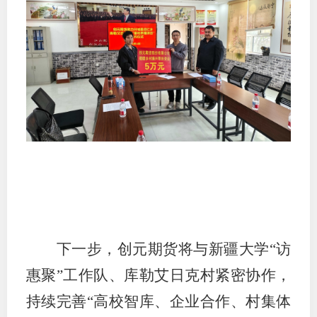
行业党
国际期
会员大
会员动
文化建
普法宣
境内外
下一步，创元期货将与新疆大学
“访
会议交
惠聚”工作队、库勒艾日克村紧密协作，
国际交
持续完善“高校智库、企业合作、村集体
行业要