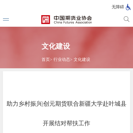
北
无障碍
京
市
期
风
资
货
险
产
公
管
管
文化建设
司
理
理
法律法
公
公
司
司
首页
>
行业动态
>
文化建设
行政法
司法解
部门规
自律规
助力乡村振兴|创元期货联合新疆大学赴叶城县
期
国家标
货
开展结对帮扶工作
行业标
公