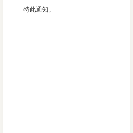
特此通知。
图片新
媒体看
协会介
协
协
收
协会治
组
协