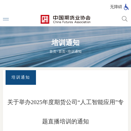
北
无障碍
京
市
期
风
资
货
险
产
培训通知
公
管
管
司
理
理
法律法
首页
>
首页
>
培训通知
公
公
司
司
行政法
司法解
培训通知
部门规
自律规
关于举办2025年度期货公司“人工智能应用”专
期
国家标
货
题直播培训的通知
行业标
公