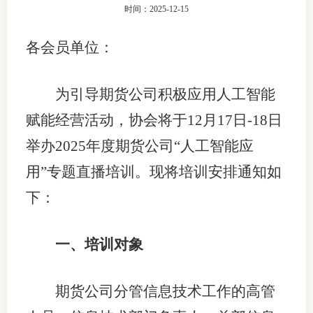
时间：2025-12-15
团体标
司
各会员单位：
投
诉
会员管
为引导期货公司积极应用人工智能
受
资格管
赋能经营活动，协会将于12月17日-18日
理
举办2025年度期货公司“人工智能应
风险管
渠
用”专题直播培训。现将培训安排通知如
道
资产管
下：
考试测
一、培训对象
资
期货公司分管信息技术工作的高管
高