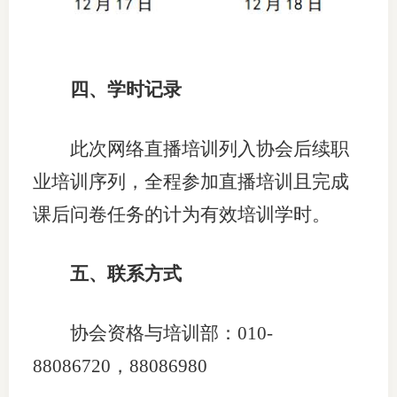
行业党
国际期
四、学时记录
会员大
此次网络直播培训列入协会后续职
会员动
业培训序列，全程参加直播培训且完成
文化建
课后问卷任务的计为有效培训学时。
普法宣
五、联系方式
境内外
会议交
协会资格与培训部：010-
国际交
88086720，88086980
行业要