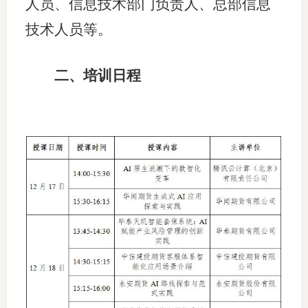
人员、信息技术部门负责人、总部信息
适
技术人员等。
郑
二、培训日程
中
培训学
投资者
上市品
研究与
科
出
统