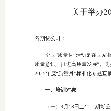
市
关于举办2
期
风
资
货
险
产
公
管
管
司
理
理
各期货公司：
公
公
司
司
全国“质量月”活动是在国家相
质量意识，推进高质量发展”。为
2025年度“质量月”标准化专题
一、培训对象
（一）9月18日上午：期货公