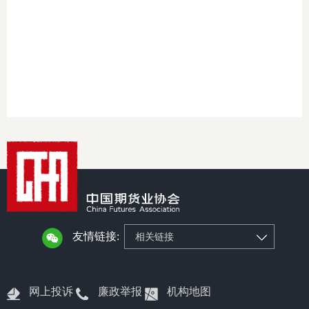
团体标
司
投
诉
会员管
受
资格管
理
风险管
渠
道
资产管
友情链接:
相关链接
考试测
资
网上投诉
廉政举报
机构地图
高