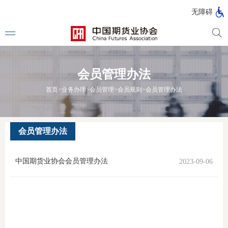
北
无障碍
京
市
期
风
资
货
险
产
会员管理办法
公
管
管
司
理
理
法律法
首页
>
业务办理
>
会员管理
>
会员规则
>
会员管理办法
公
公
司
司
行政法
司法解
会员管理办法
部门规
中国期货业协会会员管理办法
2023-09-06
自律规
期
国家标
货
行业标
公