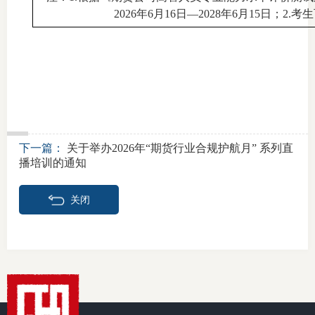
2026年6月16日—2028年6月15日；
行业投
会员公
期货公
下一篇：
关于举办2026年“期货行业合规护航月” 系列直
期
播培训的通知
期
关闭
期
期
期
期