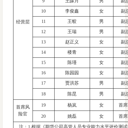
9
王皞月
男
副
适
10
李俊鑫
女
副
11
王蛟
男
副
经营层
郑
12
王瑞
男
副
中
13
赵正义
女
副
培训学
14
楼青
女
副
投资者
15
陈瑾
女
副
16
陈园园
女
副
上市品
17
贾洪苏
男
副
研究与
18
陈昆
男
副
科
19
杨岚
女
首席
首席风
出
险官
20
姚磊
女
首席
统
注：
1.根据《期货公司高管人员专业能力水平评价测