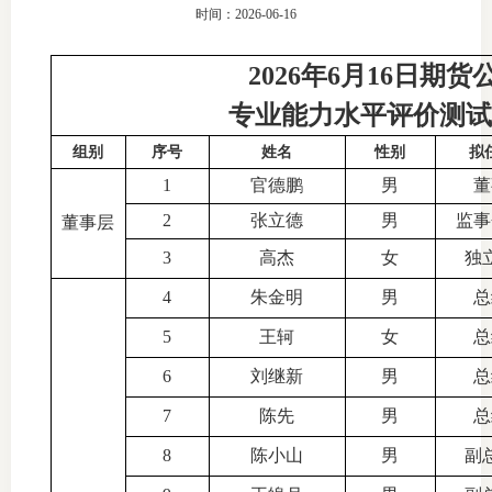
时间：2026-06-16
团体标
司
2026年6月16日期
投
专业能力水平评价测
诉
会员管
受
组别
序号
姓名
性别
拟
资格管
1
官德鹏
男
董
理
2
张立德
男
监事
董事层
风险管
渠
3
高杰
女
独
道
资产管
4
朱金明
男
总
5
王轲
女
总
6
刘继新
男
总
考试测
7
陈先
男
总
资
8
陈小山
男
副
高