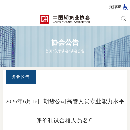
北
无障碍
京
市
期
风
资
货
险
产
协会公告
公
管
管
司
理
理
法律法
首页
>
关于协会
>
协会公告
公
公
司
司
行政法
司法解
协会公告
部门规
自律规
2026年6月16日期货公司高管人员专业能力水平
期
国家标
货
评价测试合格人员名单
行业标
公