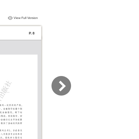
View Full Version
P. 8