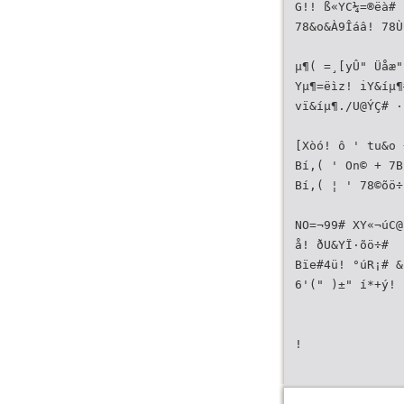
G!! ß«YC¼=­®ëà# 
78&o&À9Îáâ! 78ÙÚ
µ¶( =¸[yÛ" Üåæ"
Yµ¶=ëìz! iY&íµ
vï&íµ¶./U@ÝÇ# ·µ¶
[Xòó! ô ' tu&o 
Bí,( ' On© + 7
Bí,( ¦ ' 78©õö
NO=¬99# XY«¬úC
å! ðU&YÏ·õö÷#
Bïe#4ü! °úR¡# &í
6'(" )±" í*+ý! 
!