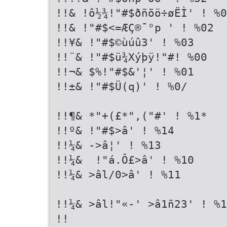
!!& !ô½¾!"#$ðñõö÷øËÌ' ! %
!!& !"#$<=ÆÇ­®¯°p ' ! %02
!!¥& !"#$©ùúû3' ! %03
!!¨& !"#$ü¾Xýþÿ!"#! %00
!!¬& $%!"#$&'¦' ! %01
!!±& !"#$Ü(q)' ! %0/
!!¶& *"+(£*",("#' ! %1*
!!º& !"#$>â' ! %14
!!¼& ->â¦' ! %13
!!¼&  !"á.Ô£>â' ! %10
!!¼& >âl/0>â' ! %11
!!¼& >âl!"«-' >â1ñ23' ! %
!!