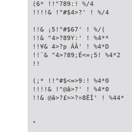
(6* !!"789:! %/4
!!!!& !"#$4>?' ! %/4
!!& ¡5!"#$67' ! %/(
!!& "4>?89Y:' ! %4**
!!¥& 4>?p ÁÂ' ! %4*D
!!¨& "4>?89;É<=¡5! %4*2
!!
(;* !!"#$<=>9:! %4*0
!!!!& !"@ã>?' ! %4*0
!!& @ã>?£>>?¤8ËÌ' ! %44*
"