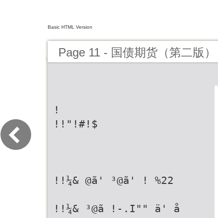
Basic HTML Version
Page 11 - 国债期货（第二版）
!
!!"!#!$
!!¼& @ã' ³@ã' ! %22
!!¼& ³@ã !-.I"" ä' å