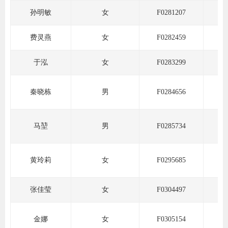
孙明敏
女
F0281207
行业投
费灵燕
女
F0282459
于泓
女
F0283299
会员公
期货公
秦晓栋
男
F0284656
期
马堃
男
F0285734
期
期
黄玲莉
女
F0295685
期
张佳莹
女
F0304497
期
金娜
女
F0305154
期