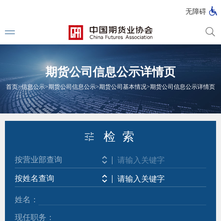
北
无障碍
京
市
期
风
资
货
险
产
期货公司信息公示详情页
公
管
管
司
理
理
法律法
首页
>
信息公示
>
期货公司信息公示
>
期货公司基本情况
>
期货公司信息公示详情页
公
公
司
司
行政法
司法解
检 索
部门规
按营业部查询
自律规
按姓名查询
国家标
姓名：
行业标
现任职务：