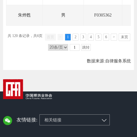
期
朱烨甦
男
F0305362
期
共 120 条记录，共6页
首页
<
1
2
3
4
5
6
>
末页
从业人
跳转
居间人
数据来源:自律服务系统
纪律处
期货市
期货公
期货行
友情链接:
相关链接
期货公