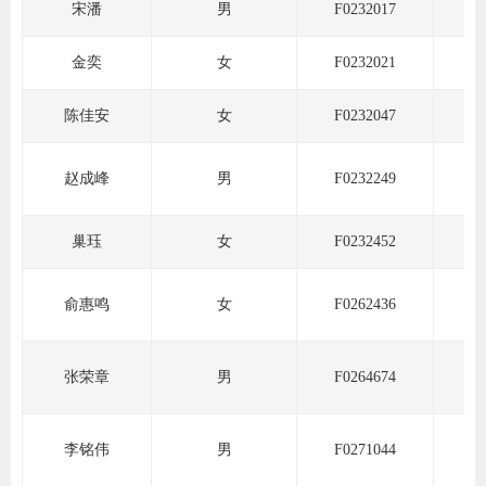
宋潘
男
F0232017
道
适
金奕
女
F0232021
郑
陈佳安
女
F0232047
中
赵成峰
男
F0232249
培训学
投资者
巢珏
女
F0232452
上市品
俞惠鸣
女
F0262436
研究与
科
张荣章
男
F0264674
出
李铭伟
男
F0271044
统