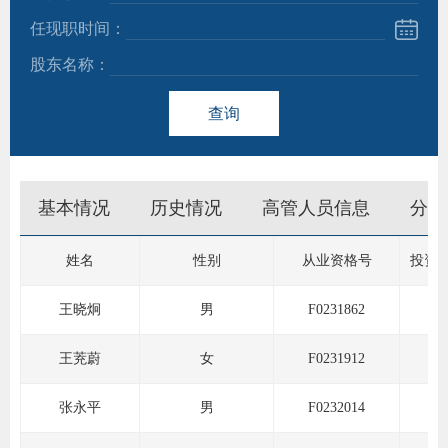
任现职时间：
团体标
股东名称：
查询
会员管
期
资格管
货
基本情况
历史情况
高管人员信息
分支
风险管
公
司
资产管
姓名
性别
从业资格号
投资
投
王晓炯
男
F0231862
诉
考试测
王茺蔚
女
F0231912
受
资
理
张永平
男
F0232014
渠
高