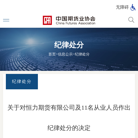
北
无障碍
京
市
期
风
资
货
险
产
纪律处分
公
管
管
司
理
理
法律法
首页
>
信息公示
>
纪律处分
公
公
司
司
行政法
司法解
纪律处分
部门规
自律规
关于对恒力期货有限公司及11名从业人员作出
期
国家标
货
纪律处分的决定
行业标
公