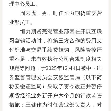
理中心员工。
行业投
周云虎，男，时任恒力期货重庆营
业部员工。
恒力期货芜湖营业部因在开展互联
会员公
网营销活动时，将第三方合作的费用支
期货公
付标准与交易手续费挂钩，风险管控严
期
重不足，未有效执行公司合规制度相关
期
规定等问题，于
2025年12月4日被中国证
期
券监督管理委员会安徽监管局（以下简
称安徽证监局）采取了责令改正并暂停
期
期货经纪业务新开户六个月的行政监管
期
措施；王健作为时任营业部负责人，对
期