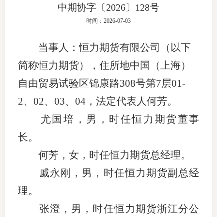
中期协字〔2026〕128号
团体标
司
时间：2026-07-03
投
当事人：
恒力期货有限公司（以下
诉
会员管
简称恒力期货），住所地中国（上海）
受
资格管
自由贸易试验区锦康路
308号第7层01-
理
2、02、03、04，法定代表人何芳。
风险管
渠
尤国培，男，时任恒力期货董事
道
资产管
长。
何芳，女，时任恒力期货总经理。
考试测
戚永刚，男，时任恒力期货副总经
理。
资
张澄，男，时任恒力期货浙江分公
高