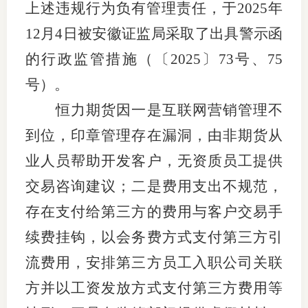
上述违规行为负有管理责任，于2025年
期
12月4日被安徽证监局采取了出具警示函
期
的行政监管
措施（〔
2025〕73号、75
号）。
从业人
恒力期货因一是互联网营销管理不
居间人
到位，印章管理存在漏洞，由非期货从
纪律处
业人员帮助开发客户，无资质员工提供
期货市
交易咨询建议；二是费用支出不规范，
存在支付给第三方的费用与客户交易手
期货公
续费挂钩，以会务费方式支付第三方引
期货行
流费用，安排第三方员工入职公司关联
期货公
方并以工资发放方式支付第三方费用等