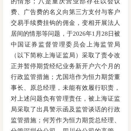
的情形；八是重庆营业部存在以会议
费、广告费的名义向第三方支付与客户
图片新
交易手续费挂钩的佣金，变相开展法人
媒体看
居间的情形等问题，于
2026年1月28日被
中国证券监督管理委员会上海监管局
协会介
（以下简称上海证监局）采取了责令改
协
正并暂停期货经纪业务新开户六个月的
行政监管措施；尤国培作为恒力期货董
协
事长、原总经理，未能有效履行职责，
收
对上述问题负有管理责任，被上海证监
协会治
局采取了出具警示函及监管谈话的行政
组
监管措施；何芳作为恒力期货总经理、
协