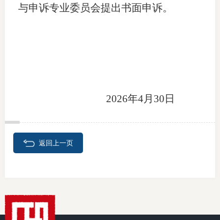
与申诉专业委员会提出书面申诉。
行业投
会员公
期货公
202
6
年
4月30
日
期
期
返回上一页
期
期
期
期