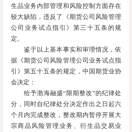
生品业务内部管理和风险控制方面存在
适
较大缺陷，
违反
了
《期货公司风险管理
郑
公司业务试点指引》第
三
十
五
条
的规
中
定。
鉴于以上基本事实和审理情况
，依
培训学
据《
期货公司风险管理公司业务试点指
投资者
引》
第五十五条的规定，
中国期货业协
上市品
会决定：
研究与
给予渤海融盛
“限期整改”的纪律处
科
分，同时自纪律处分决定作出之日起六
个月内完成整改，整改期内暂停开展大
出
宗商品风险管理业务、衍生品交易业
统