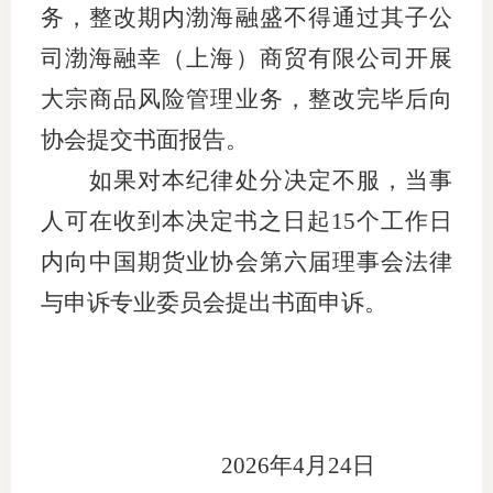
务，整改期内渤海融盛不得通过其子公
行业投
司渤海融幸（上海）商贸有限公司开展
大宗商品风险管理业务，整改完毕后向
协会提交书面报告。
会员公
如果对本纪律
处分
决定不服，当事
期货公
人可在收到本决定书之日起
15个工作日
期
内向中国期货业协会第六届理事会
法律
期
与
申诉专业委员会提出书面申诉。
期
期
期
2026年4月24日
期