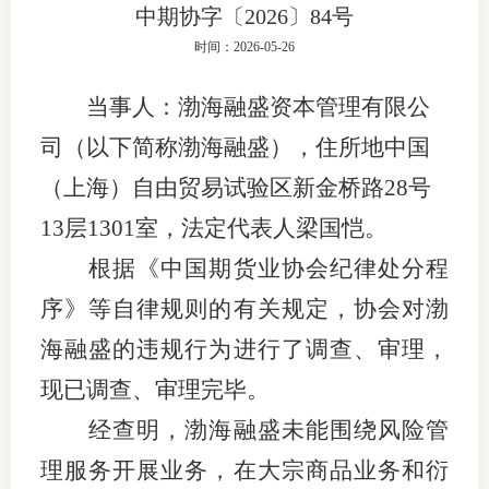
中期协字〔2026〕84号
团体标
司
时间：2026-05-26
投
当事人：渤海融盛资本管理有限公
诉
会员管
司（以下简称渤海融盛），住所地中国
受
资格管
（上海）自由贸易试验区新金桥路
28号
理
13层1301室
，法定代表人
梁国恺
。
风险管
渠
根据《中国期货业协会纪律处分程
道
资产管
序》等自律规则的有关规定，协会对渤
海融盛的违规行为进行了调查、审理，
考试测
现已调查、审理完毕。
经查明，
渤海融
盛
未能围绕风险管
资
理服务开展业务
，在大宗商品业务和衍
高