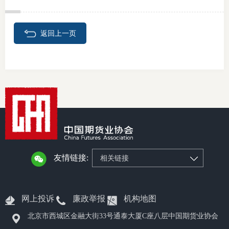
期
返回上一页
期
从业人
居间人
纪律处
期货市
期货公
友情链接:
相关链接
期货行
网上投诉
廉政举报
机构地图
期货公
北京市西城区金融大街33号通泰大厦C座八层中国期货业协会