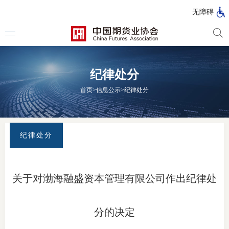
北
无障碍
京
市
期
风
资
货
险
产
纪律处分
公
管
管
司
理
理
法律法
首页
>
信息公示
>
纪律处分
公
公
司
司
行政法
司法解
纪律处分
部门规
自律规
关于对渤海融盛资本管理有限公司作出纪律处
期
国家标
货
分的决定
行业标
公