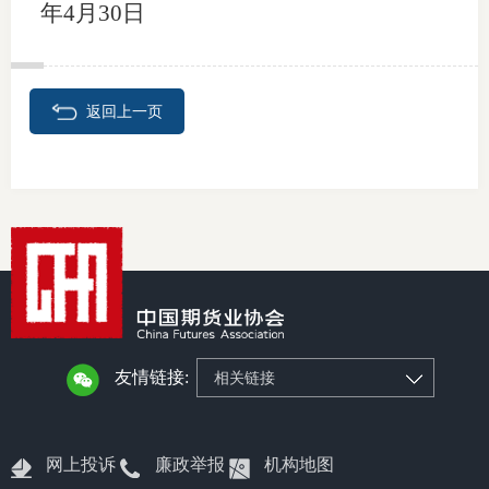
年4月30日
图片新
媒体看
返回上一页
协会介
协
协
收
友情链接:
相关链接
协会治
组
网上投诉
廉政举报
机构地图
协