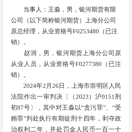
当事人：
王淼
，男，
银河期货
有限
团体标
司
公司
（
以下简称银河期货
）
上海分公司
投
原总经理
，
从业资格
号
F0253480
（已注
诉
会员管
受
销）
。
资格管
理
赵润，男，银河期货上海分公司原
风险管
渠
从业人员，从业资格号
F0277380
（已注
道
销）。
资产管
2024年2月26日，上海市崇明区人民
法院作出一审判决
〔
（
2023
）
沪
0151刑
考试测
初87号
〕
，其中对王淼以
“贪污罪”、“受
资
贿罪”判处执行有期徒刑十四年，剥夺政
治权利二年，并处罚金人民币一百一十
高