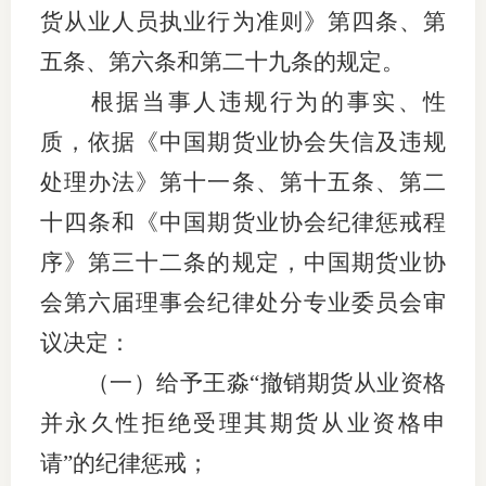
货从业人员执业行为准则》第四条、第
期
五条、第六条和第二十九条的规定。
期
根据当事人违规行为的事实、性
从业人
质，依据《中国期货业协会失信及违规
处理办法》
第十
一
条、
第十五条、
第二
居间人
十四条
和《中国期货业协会纪律惩戒程
纪律处
序》第三十二条的规定，中国期货业协
期货市
会第六届理事会
纪律处分
专业委员会审
期货公
议决定：
（
一
）
给予
王淼
“
撤销期货从业资格
期货行
并永久性拒绝受理其期货从业资格申
期货公
请
”的纪律惩戒
；