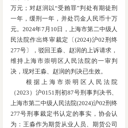
万元；对赵润以“受贿罪”判处有期徒刑
适
一年，缓刑一年，并处罚金人民币十万
郑
元。2024年7月10日，上海市第二中级人
中
民法院作出终审裁定
〔
(2024)沪02刑终
培训学
277号
〕
，
驳回
王淼、赵润的上诉请求，
维持上海市崇明区人民法院的一审判
投资者
决，现对王淼、赵润的判决已生效。
上市品
根据
上海市崇明区人民法院
研究与
（
2023
）
沪
0151刑初87号刑事判决书、
科
上海市第二中级人民法院
(2024)沪02刑终
出
277号刑事裁定书
认定的事实，协会认
为：
王淼作为期货从业人员、期货公司
统