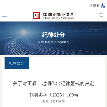
北
无障碍
京
市
期
风
资
货
险
产
纪律处分
公
管
管
司
理
理
法律法
首页
>
信息公示
>
纪律处分
公
公
司
司
行政法
司法解
纪律处分
部门规
自律规
关于对王淼、赵润作出纪律惩戒的决定
期
国家标
中期协字〔2025〕100号
货
时间：2025-06-06
行业标
公