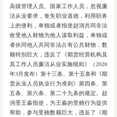
高级管理人员、国家工作人员，忽视廉
行业投
洁从业要求，丧失职业道德
，利用职务
上的便利，单独或者指使赵润共同非法
会员公
收受他人财物为他人谋取利益，单独或
者伙同他人共同非法占有公共财物，数
期货公
额特别巨大，违反了
《期货经营机构及
期
其工作人员廉洁从业实施细则》（
2020
期
年3月发布）第十三条、第十五条和《期
期
货从业人员执业行为准则》第四条、第
期
五条、第六条、第二十九
条
的规定。
赵
润受王淼指使，为王淼的受贿行为提供
期
帮助，参与受贿数额巨大，违反了《期
期