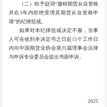
（二）给予赵润
“
撤销期货从业资格
行业党
并在
3年内拒绝受理其期货从业资格申
国际期
请”的纪律惩戒。
如果对本纪律惩戒决定不服，当事
会员大
人可在收到本决定书之日起
15个工作日
会员动
内向中国期货业协会第六届理事会
法律
文化建
与
申诉专业委员会提出书面申诉。
普法宣
境内外
会议交
国际交
2025
行业要