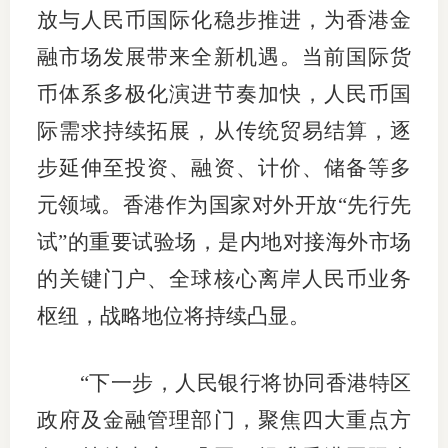
放与人民币国际化稳步推进，为香港金
适
融市场发展带来全新机遇。当前国际货
郑
币体系多极化演进节奏加快，人民币国
中
际需求持续拓展，从传统贸易结算，逐
步延伸至投资、融资、计价、储备等多
培训学
元领域。香港作为国家对外开放“先行先
投资者
试”的重要试验场，是内地对接海外市场
上市品
的关键门户、全球核心离岸人民币业务
研究与
枢纽，战略地位将持续凸显。
科
“下一步，人民银行将协同香港特区
出
政府及金融管理部门，聚焦四大重点方
统