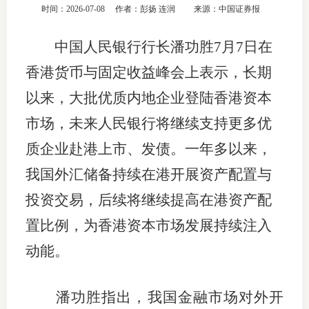
时间：2026-07-08
作者：彭扬 连润
来源：中国证券报
团体标
司
中国人民银行行长潘功胜7月7日在
投
香港货币与固定收益峰会上表示，长期
诉
会员管
以来，大批优质内地企业登陆香港资本
受
资格管
理
市场，未来人民银行将继续支持更多优
风险管
渠
质企业赴港上市、发债。一年多以来，
道
我国外汇储备持续在港开展资产配置与
资产管
投资交易，后续将继续提高在港资产配
置比例，为香港资本市场发展持续注入
考试测
动能。
资
潘功胜指出，我国金融市场对外开
高