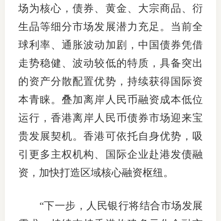
场为核心，债券、黄金、大宗商品、衍
行业党
生品等细分市场发展潜力充足。当前全
国际期
球利率、通胀波动加剧，中国债券凭借
走势稳健、波动较低的特质，具备突出
会员大
的资产分散配置优势，持续获得国际资
会员动
本青睐。叠加离岸人民币融资成本低位
文化建
运行，香港离岸人民币债券市场迎来宝
普法宣
贵发展契机。香港可依托自身优势，吸
境内外
引更多主权机构、国际企业赴港发债融
资，加快打造区域核心融资枢纽。
会议交
国际交
“下一步，人民银行将结合市场发展
行业要