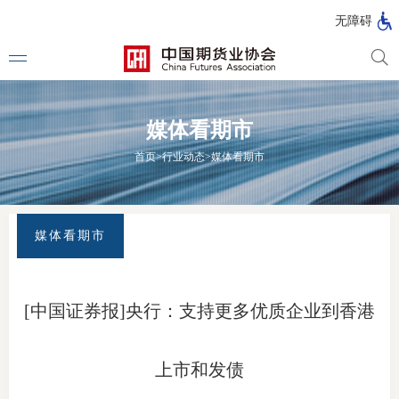
北
无障碍
京
市
期
风
资
货
险
产
媒体看期市
公
管
管
司
理
理
法律法
首页
>
行业动态
>
媒体看期市
公
公
司
司
行政法
司法解
媒体看期市
部门规
自律规
[中国证券报]央行：支持更多优质企业到香港
期
国家标
货
上市和发债
行业标
公