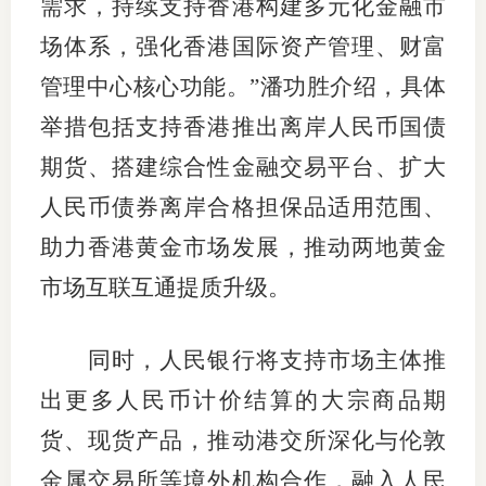
需求，持续支持香港构建多元化金融市
场体系，强化香港国际资产管理、财富
图片新
管理中心核心功能。”潘功胜介绍，具体
媒体看
举措包括支持香港推出离岸人民币国债
期货、搭建综合性金融交易平台、扩大
协会介
人民币债券离岸合格担保品适用范围、
协
助力香港黄金市场发展，推动两地黄金
市场互联互通提质升级。
协
收
同时，人民银行将支持市场主体推
协会治
出更多人民币计价结算的大宗商品期
组
货、现货产品，推动港交所深化与伦敦
金属交易所等境外机构合作，融入人民
协