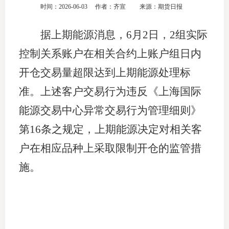
时间：2026-06-03
作者：齐宣
来源：期货日报
团体标
司
据上期能源消息，6月2日，2组实际
投
控制关系账户在相关合约上账户组日内
诉
会员管
开仓交易量超限达到上期能源处理标
受
资格管
理
准。上述客户交易行为违反《上海国际
风险管
渠
能源交易中心异常交易行为管理细则》
道
第16条之规定，上期能源决定对相关客
资产管
户在相应品种上采取限制开仓的监管措
施。
考试测
资
高