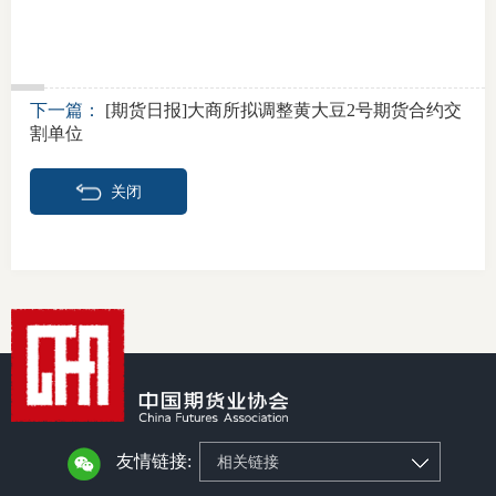
适
郑
下一篇：
[期货日报]大商所拟调整黄大豆2号期货合约交
割单位
中
培训学
关闭
投资者
上市品
研究与
科
出
友情链接:
相关链接
统