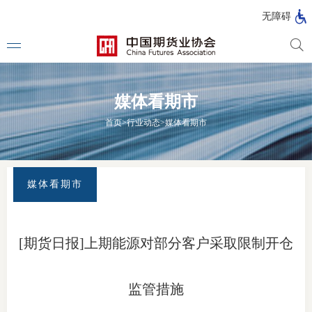
北
无障碍
京
市
期
风
资
货
险
产
媒体看期市
公
管
管
司
理
理
法律法
首页
>
行业动态
>
媒体看期市
公
公
司
司
行政法
司法解
媒体看期市
部门规
自律规
[期货日报]上期能源对部分客户采取限制开仓
期
国家标
货
监管措施
行业标
公