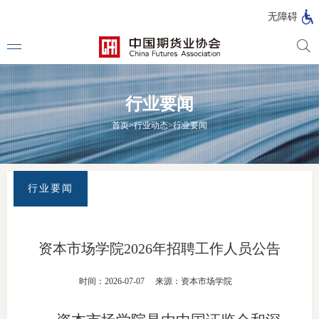
北
无障碍
京
市
期
风
资
货
险
产
行业要闻
公
管
管
司
理
理
法律法
首页
>
行业动态
>
行业要闻
公
公
司
司
行政法
司法解
行业要闻
部门规
自律规
资本市场学院2026年招聘工作人员公告
期
国家标
时间：2026-07-07
来源：资本市场学院
货
行业标
公