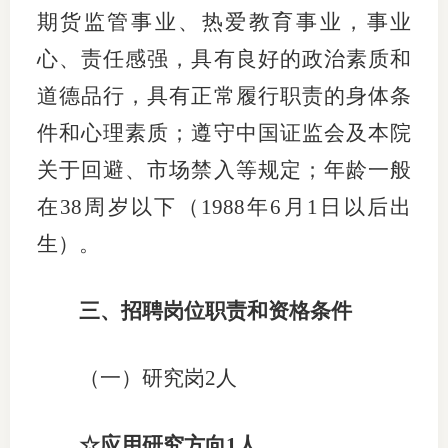
期货监管事业、热爱教育事业，事业
期
心、责任感强，具有良好的政治素质和
期
道德品行，具有正常履行职责的身体条
从业人
件和心理素质；遵守中国证监会及本院
关于回避、市场禁入等规定；年龄一般
居间人
在
38周岁以下（1988年6月1日以后出
纪律处
生）。
期货市
期货公
三、招聘岗位职责和资格条件
期货行
（一）研究岗
2人
期货公
☆应用研究方向1人