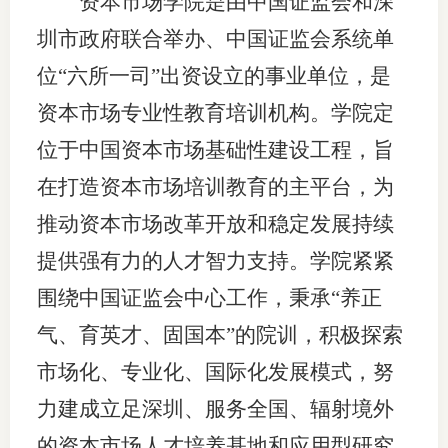
资本市场学院是由中国证监会和深
团体标
司
圳市政府联合举办、中国证监会系统单
投
位
“六所一司”出资设立的事业单位，是
诉
资本市场专业性教育培训机构。学院定
会员管
受
位于中国资本市场基础性建设工程，旨
资格管
理
在打造资本市场培训教育的主平台，为
风险管
渠
推动资本市场改革开放和稳定发展持续
道
资产管
提供强有力的人才智力支持。学院紧紧
围绕中国证监会中心工作，秉承“养正
气、育英才、固国本”的院训，积极探索
考试测
市场化、专业化、国际化发展模式，努
资
力建成立足深圳、服务全国、辐射境外
高
的资本市场人才培养基地和应用型研究