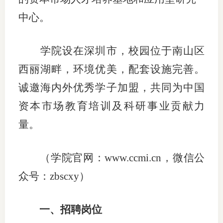
中心。
适
郑
学院设在深圳市，校园位于南山区
中
西丽湖畔，环境优美，配套设施完善。
培训学
诚邀海内外优秀学子加盟，共同为中国
资本市场教育培训及科研事业贡献力
投资者
量。
上市品
研究与
（学院官网：
www.ccmi.cn，微信公
科
众号：zbscxy）
出
一、招聘岗位
统