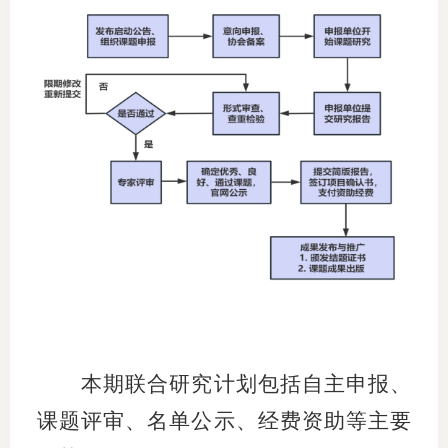
期
期
从业人
居间人
纪律处
期货市
期货公
期货行
本期联合研究
计划
包括
自主申报
、
期货公
课题评审
、
名单公示
、
经费资助等主要