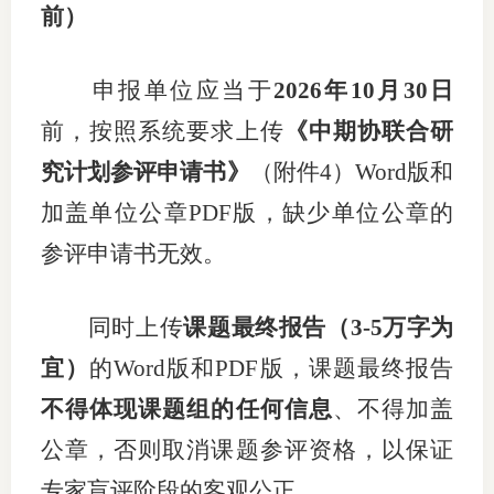
前）
申报单位应当
于
202
6
年
10
月
30
日
前，
按照系
统要求上传
《中期协联合研
究计划参评申请书》
（
附件
4
）
Word版和
加盖单位公章
PDF
版，缺少单位公章的
参评申请书无效。
同时上传
课题最终报告
（
3-5
万字为
宜
）
的
Word版和PDF版
，
课题最终报告
不得体现
课题
组的任何
信息
、
不得加盖
公章
，
否则取消课题参评资格，以保证
专家
盲评
阶段的客观公正。