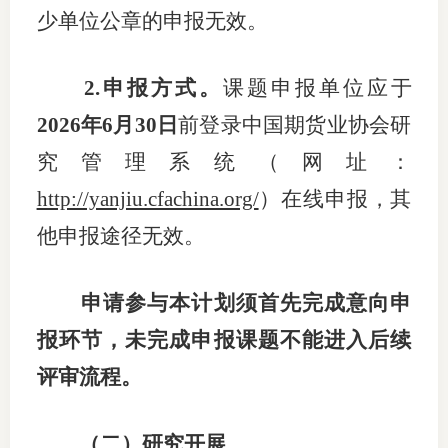
少单位公章的申报无效。
2.
申报方式
。
课题
申报
单位
应
于
202
6
年
6
月
30
日
前
登录中国期货业协会研
究管理系统（网址：
http://yanjiu.cfachina.org/
）在线申报，其
他申报途径无效。
申请参与本计划须首先完成意向申
报环节，未
完成
申报课题不能进入后续
评审流程。
（
二
）
研究开展