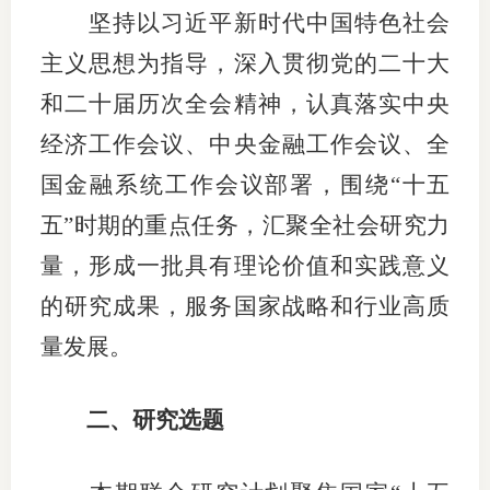
坚持以习近平新时代中国特色社会
适
主义思想为指导，
深入贯彻党的二十大
郑
和二十届历次全会精神，认真落实中央
中
经济工作会议、中央金融工作会议、全
国金融系统工作会议部署，
围绕
“十五
培训学
五”时期的重点任务，汇聚全社会研究力
投资者
量，形成一批具有理论价值和实践意义
上市品
的研究成果，服务国家战略和行业高质
研究与
量发展。
科
二
、研究选题
出
统