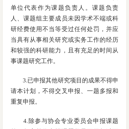
单位代表作为
课题负责人
。
课题负责
专
人
、
课题组主要成员
未因学术不端或科
协会公
研经费使用不当等受过任何处罚
，
并
应
乡村振
当具有从事相关研究或实务工作的经历
和较强的科研能力，且有充足的时间从
联系我
事课题研究工作。
招聘信
协会采
3.
已
申报
其他
研究项目的成果不得申
廉政举
请本计划
，
不得
交叉申报、一题多报和
重复申报
。
4
.
除参与协会专业委员会申报课题