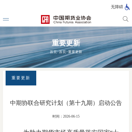
北
无障碍
京
市
期
风
资
货
险
产
重要更新
公
管
管
司
理
理
法律法
首页
>
首页
>
重要更新
公
公
司
司
行政法
司法解
重要更新
部门规
自律规
中期协联合研究计划（第十九期）启动公告
期
国家标
时间：2026-06-15
货
行业标
公