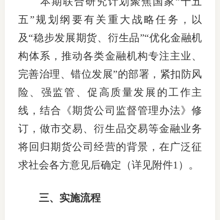
本期联合研究计划
聚焦
国家
“十五
行业投
五”规划纲要
有关
重大战略任务，以
及
“稳步发展期货、衍生品”
“优化金融机
构体系，推动各类金融机构专注主业、
会员公
完善治理、错位发展”的部署，
紧扣
防风
期货公
险
、
强监管
、
促高质量发展
的工作主
期
线
，
结合《期货公司监督管理办法》修
订，
做市交易、衍生品交易
等金融
业务
期
将
回归
期货公司经营的背景，
在广泛征
期
求社会各方意见后确定（详见附件
1
）。
期
期
三
、
实施流程
期