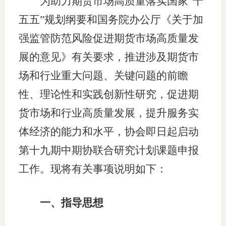
为
助力期货市场高质量落实国家
“十
团体标
司
五五”规划纲要和国务院办公厅
《关于加
投
强监管防范风险促进期货市场高质量发
诉
展的意见》有关要求，推进涉及期货市
会员管
受
场和行业重大问题、关键问题的前瞻
资格管
理
性、理论性和实践创新性研究，促进期
风险管
渠
货市场和行业高质量发展，提升服务实
道
资产管
体经济的能力和水平，协会即日
起
启动
第十
九
期中期协联合研究计划课题申报
工作。现将有关事项说明如下：
考试测
资
一、指导思想
高