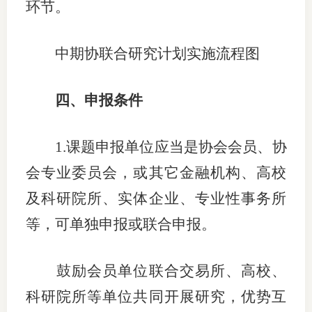
环节。
行业党
中期协联合研究计划实施流程图
国际期
会员大
四、申报条件
会员动
1.
课题申
报单位
应当是协会会员
、
协
文化建
会专业委员会，
或其它金融机构、高校
普法宣
及
科研院所、实体企业
、
专业性事务所
境内外
等，可单独申报或联合申报
。
会议交
鼓励会员单位联合
交易所、高校、
国际交
科研院所等单位共同开展研究，优势互
行业要