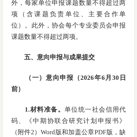
外，
每家单位申报课题数量不得超过两
项
（含课题负责单位、
主要合作单
位
）。此外，协会每个专业委员会申报
课题数量不得超过两项
。
五
、意向申报
与成果提交
（
一
）
意向申报
（
202
6
年
6
月
30
日
前）
1.
材料准备
。
单位统一社会信用代
码
、
《中期协联合研究计划申报书》
（
附件
2
）
W
ord
版和
加盖公章
PDF
版
，
缺