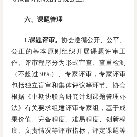
六
、
课题管理
1.
课题
评审。
协会
遵循公开、公平、
公正的基本原则
组织开展课题评审工
作。
评审程序分为形式审查、查重检测
（不超过
30%
）、专家评审
，专家评审
包括独立盲审和集体评议等环节
。
协会
根据《
中期协联合研究计划课题管理办
法
》有关要求组建评审专家组，基于成
果价值、完备程度、难易程度、创新程
度、文责情况等评审指标
，评定
课题
等