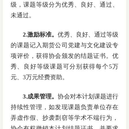
级
，
课题等级分为优秀、良好、通过、
未通过
。
2.
激励标准。
优秀、良好
、
通过等级
的
课题记入期货公司党建
与
文化建设专
项评价，
获得协会
颁发
的
结题证书
。
优
秀、良好等级课题可分别获得每个
5
万
元、
3
万元经费资助
。
3
.
成果管理
。
协会对本计划课题进行
持续性管理，如发现课题负责单位存在
弄虚作假、抄袭剽窃等学术不端行为，
协会有权撤销本计划结题证书
，并要求