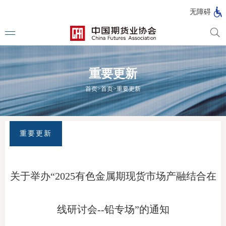
北
无障碍
京
市
期
风
资
货
险
产
重要更新
公
管
管
司
理
理
法律法
首页
>
首页
>
重要更新
公
公
司
司
行政法
司法解
重要更新
部门规
自律规
关于举办“2025有色金属期现货市场产融结合在
期
国家标
货
线研讨会--铅专场”的通知
行业标
公