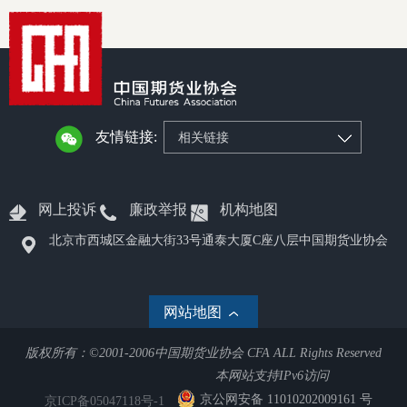
行业投
会员公
友情链接:
相关链接
期货公
期
网上投诉
廉政举报
机构地图
期
北京市西城区金融大街33号通泰大厦C座八层中国期货业协会
期
网站地图
期
版权所有：©2001-2006中国期货业协会 CFA ALL Rights Reserved
期
本网站支持IPv6访问
期
京公网安备 11010202009161 号
京ICP备05047118号-1