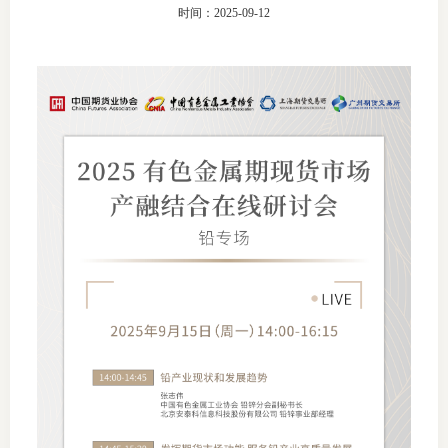
时间：2025-09-12
团体标
司
投
诉
会员管
受
资格管
理
风险管
渠
道
资产管
考试测
资
高