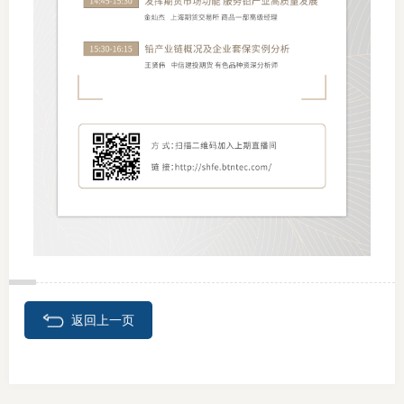
适
郑
中
培训学
投资者
上市品
研究与
科
返回上一页
出
统