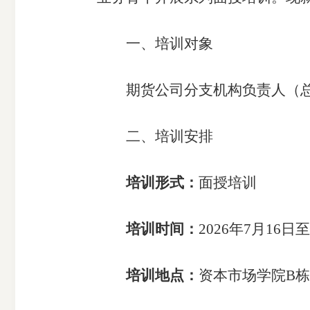
一、
培训对象
期货公司分支机
构负责人（
期
二、
培训
安排
货
公
培训形式：
面授培训
司
培训时间：
202
6
年
7月16日
投
培训地点：
资本市场学院
B栋
诉