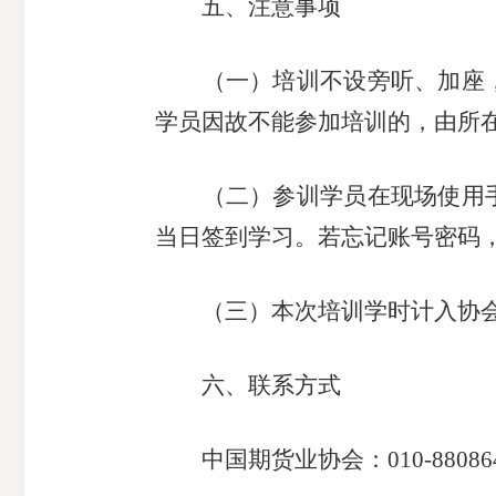
五、
注意事项
（一）
培训不设旁听、加座
学员
因故不能参加
培训的
，
由所
（二）
参训
学员
在
现场
使用
当日签到学习。
若
忘记
账号
密码
（三）
本次培训学时计入
协
六、
联系方式
中国期货
业协会
：
010-
8808