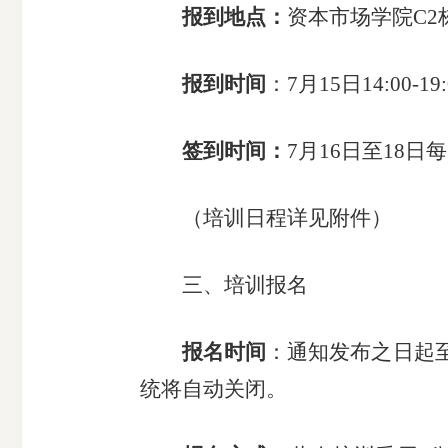
报到地点：
资本市场学
院
C
2
受
报到时间
：
7月15日
14:00-19
理
渠
签到时间：
7月16日至18日
每
道
（培训日程详见附件）
三、
培训报名
报名时间
：通知发布之日起
统将自动关闭。