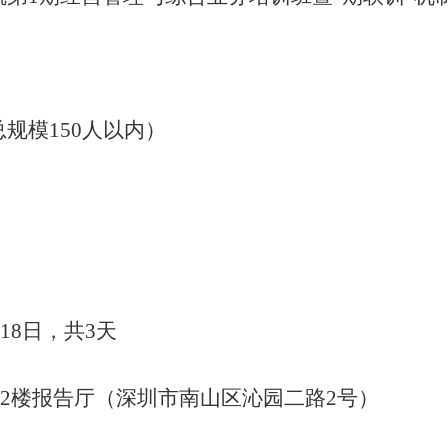
总
规模
150人以内
）
至18日，共3天
2
楼报告厅（深圳市南山区沁园二路
2号）