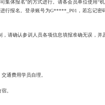
公司集体报名”的方式
进行
。
请各会员单位
使用
“
机
）
进行报名
。
登录账号为
G*****_P01，
若
忘记密
制，
请
确认
参训
人员各项信息
填报
准确无误
，并
。
交通费
用
学员自理。
食宿。