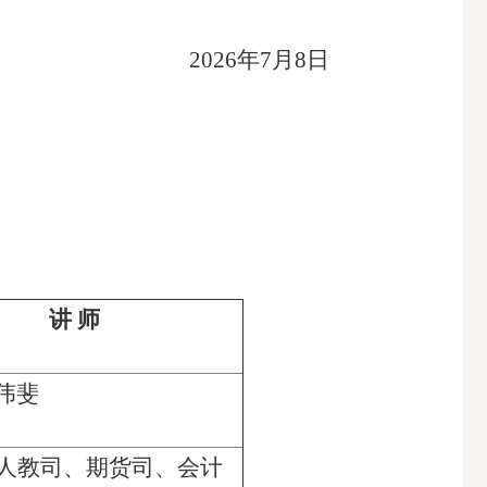
202
6
年
7
月
8
日
讲
师
伟斐
人教司、期货司、会计