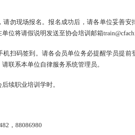
，请勿现场报名。报名成功后，请各
单位
妥善安
在
单位
将请假说明发送至协会培训邮箱
train@cfach
手机扫码
签到。
请各会员单位务必提醒学员提前
，请
联系本
单位
自律服务系统管理员
。
会后续职业培训学时
。
6482，88086980