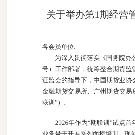
市
关于举办第1期经营
期
风
资
货
险
产
公
管
管
司
理
理
各会员单位
:
公
公
为深入贯彻落实《国务院办
司
司
号）工作部署，统筹整合期货监
证监会的指导下，中国期货业协
金融期货交易所、广州期货交易所
联训”）。
2026年作为
“期联训”
试点首
业务骨干开展系列面授培训。
现