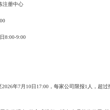
栋注册中心
:00
日
8:00-9:00
至
202
6
年
7
月
10
日
17
:00，
每家公司限报
1人
，超过