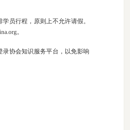
排
学员行程
，原则上不
允许
请假。
ina.org
。
登录
协会知识服务平台
，以免影响